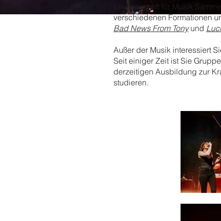
Leidenschaft für Musik Sammy 
verschiedenen Formationen unt
Bad News From Tony
und
Luc
Außer der Musik interessiert S
Seit einiger Zeit ist Sie Grupp
derzeitigen Ausbildung zur K
studieren.