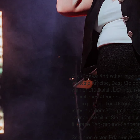
Als südsaarländischer Import 
weiteste Anreise. Dass Sie de
wahrer Glücksfall. Denn Sammy
stimmliches Allround-Talent. 
und in jede Zeit und klingt d
ist es aus dem Stehgreif eine
können. Somit ist Sie nicht nu
filigrane Background-Sängerin
Seit Ihren ersten Erfahrungen 